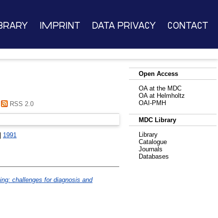
brary
Imprint
Data Privacy
Contact
Open Access
OA at the MDC
OA at Helmholtz
OAI-PMH
RSS 2.0
MDC Library
Library
|
1991
Catalogue
Journals
Databases
ing: challenges for diagnosis and