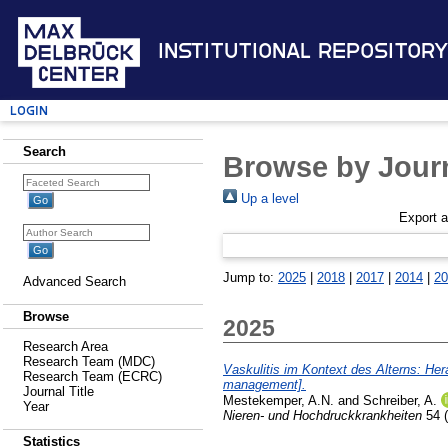
Institutional Repository
Login
Search
Browse by Journ
Up a level
Export 
Jump to:
2025
|
2018
|
2017
|
2014
|
20
Advanced Search
Browse
2025
Research Area
Research Team (MDC)
Vaskulitis im Kontext des Alterns: Her
Research Team (ECRC)
management].
Journal Title
Mestekemper, A.N.
and
Schreiber, A.
Year
Nieren- und Hochdruckkrankheiten
54 (
Statistics