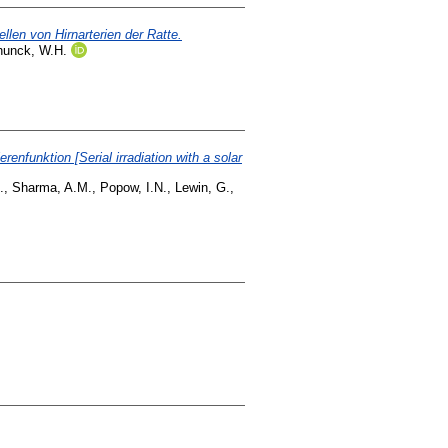
len von Hirnarterien der Ratte.
hunck, W.H.
funktion [Serial irradiation with a solar
.
,
Sharma, A.M.
,
Popow, I.N.
,
Lewin, G.
,