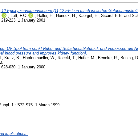
12-Epoxyeicosatriensaeuere (11,12-EET) in frisch isolierten Gefaessmuskeltel
.
,
Luft, F.C.
,
Haller, H.
,
Honeck, H.
,
Kaergel, E.
,
Sicard, E.B.
and
Sc
 219-223. 1 January 2001
em UV-Spektrum senkt Ruhe- und Belastungsblutdruck und verbessert die Nieren
al blood pressure and improves kidney function].
.
,
Kratz, B.
,
Hopfenmueller, W.
,
Roeckl, T.
,
Hutler, M.
,
Beneke, R.
,
Boning, D
M.
 628-630. 1 January 2000
.
uppl. 1 : S72-S76. 1 March 1999
nd implications.