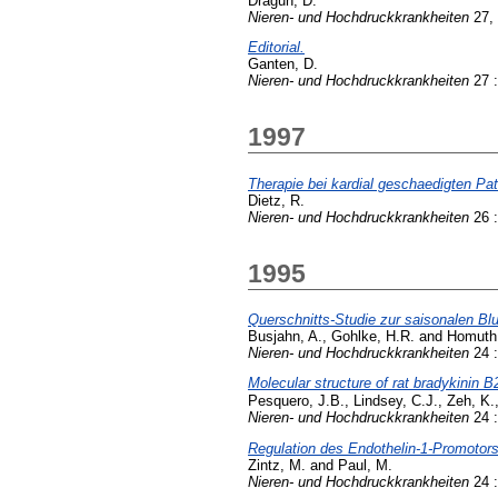
Dragun, D.
Nieren- und Hochdruckkrankheiten
27, 
Editorial.
Ganten, D.
Nieren- und Hochdruckkrankheiten
27 :
1997
Therapie bei kardial geschaedigten Pat
Dietz, R.
Nieren- und Hochdruckkrankheiten
26 :
1995
Querschnitts-Studie zur saisonalen Blu
Busjahn, A.
,
Gohlke, H.R.
and
Homuth,
Nieren- und Hochdruckkrankheiten
24 :
Molecular structure of rat bradykinin B
Pesquero, J.B.
,
Lindsey, C.J.
,
Zeh, K.
Nieren- und Hochdruckkrankheiten
24 :
Regulation des Endothelin-1-Promotors i
Zintz, M.
and
Paul, M.
Nieren- und Hochdruckkrankheiten
24 :