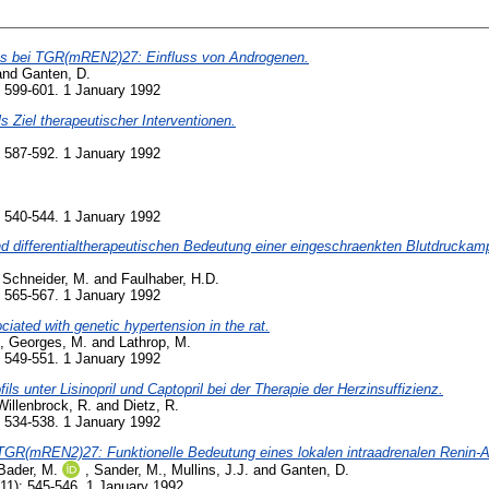
ks bei TGR(mREN2)27: Einfluss von Androgenen.
and
Ganten, D.
 599-601. 1 January 1992
 Ziel therapeutischer Interventionen.
 587-592. 1 January 1992
 540-544. 1 January 1992
 differentialtherapeutischen Bedeutung einer eingeschraenkten Blutdruckampl
,
Schneider, M.
and
Faulhaber, H.D.
 565-567. 1 January 1992
ciated with genetic hypertension in the rat.
,
Georges, M.
and
Lathrop, M.
 549-551. 1 January 1992
ls unter Lisinopril und Captopril bei der Therapie der Herzinsuffizienz.
Willenbrock, R.
and
Dietz, R.
 534-538. 1 January 1992
 TGR(mREN2)27: Funktionelle Bedeutung eines lokalen intraadrenalen Renin-
Bader, M.
,
Sander, M.
,
Mullins, J.J.
and
Ganten, D.
11): 545-546. 1 January 1992