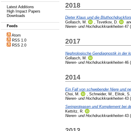
2018
Latest Additions
High Impact Papers
Downloads
Dieter Klaus und die Bluthochdruckfor
Gollasch, M.
,
Tsvetkov, D.
an
Feeds
Nieren- und Hochdruckkrankheiten
47 (
Atom
2017
RSS 1.0
RSS 2.0
Nephrologische Gendiagnostik in der kli
Gollasch, M.
Nieren- und Hochdruckkrankheiten
46 (
2014
Ein Fall von schwebender Niere und ne
Choi, M.
,
Schneider, W.
,
Elitok, S.
Nieren- und Hochdruckkrankheiten
43 (
Serinproteasen und Komplement bei de
Kettritz, R.
Nieren- und Hochdruckkrankheiten
43 (
2013