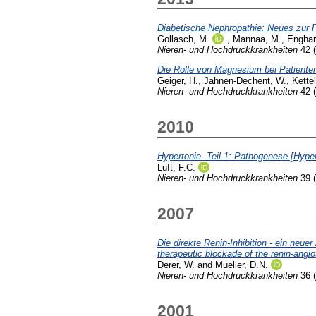
Diabetische Nephropathie: Neues zur 
Gollasch, M.
,
Mannaa, M.
,
Enghar
Nieren- und Hochdruckkrankheiten
42 (
Die Rolle von Magnesium bei Patienten
Geiger, H.
,
Jahnen-Dechent, W.
,
Kettel
Nieren- und Hochdruckkrankheiten
42 (
2010
Hypertonie. Teil 1: Pathogenese [Hyper
Luft, F.C.
Nieren- und Hochdruckkrankheiten
39 (
2007
Die direkte Renin-Inhibition - ein neu
therapeutic blockade of the renin-angi
Derer, W.
and
Mueller, D.N.
Nieren- und Hochdruckkrankheiten
36 (
2001