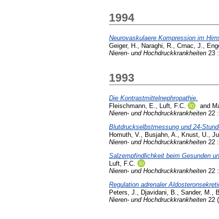
1994
Neurovaskulaere Kompression im Hirnst
Geiger, H.
,
Naraghi, R.
,
Crnac, J.
,
Enge
Nieren- und Hochdruckkrankheiten
23 :
1993
Die Kontrastmittelnephropathie.
Fleischmann, E.
,
Luft, F.C.
and
Ma
Nieren- und Hochdruckkrankheiten
22 :
Blutdruckselbstmessung und 24-Stunde
Homuth, V.
,
Busjahn, A.
,
Knust, U.
,
Ju
Nieren- und Hochdruckkrankheiten
22 :
Salzempfindlichkeit beim Gesunden un
Luft, F.C.
Nieren- und Hochdruckkrankheiten
22 :
Regulation adrenaler Aldosteronsekre
Peters, J.
,
Djavidani, B.
,
Sander, M.
,
B
Nieren- und Hochdruckkrankheiten
22 (