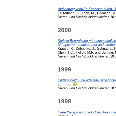
Aktivierung vonKCa-Kanaelen durch 11,
Lauterbach, B.
,
Lohn, M.
,
Gollasch, M
Nieren- und Hochdruckkrankheiten
30 :
2000
Serielle Bestrahlung mit sonnenähnlich
UV spectrum reduces rest and exertion
Krause, R.
,
Dobberke, J.
,
Schnaufer, H
Chen, T.C.
,
Holick, M.F.
and
Buhring, 
Nieren- und Hochdruckkrankheiten
29 :
1999
Erythropoietin und arterielle Hypertonie
Luft, F.C.
Nieren- und Hochdruckkrankheiten
28 S
1998
Gene therapy and the kidney: basics a