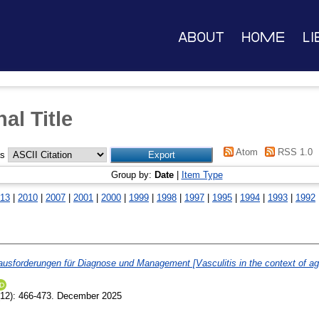
About
Home
Li
al Title
Atom
RSS 1.0
as
Group by:
Date
|
Item Type
13
|
2010
|
2007
|
2001
|
2000
|
1999
|
1998
|
1997
|
1995
|
1994
|
1993
|
1992
ausforderungen für Diagnose und Management [Vasculitis in the context of ag
12): 466-473. December 2025