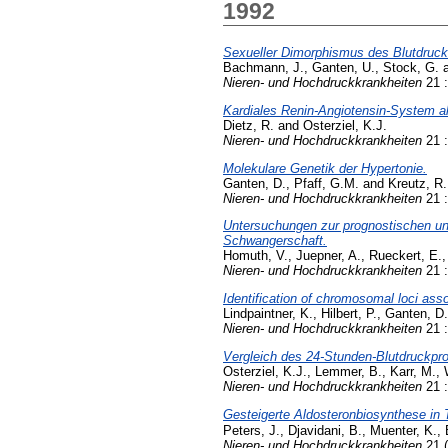
1992
Sexueller Dimorphismus des Blutdruc
Bachmann, J.
,
Ganten, U.
,
Stock, G.
Nieren- und Hochdruckkrankheiten
21 :
Kardiales Renin-Angiotensin-System als
Dietz, R.
and
Osterziel, K.J.
Nieren- und Hochdruckkrankheiten
21 :
Molekulare Genetik der Hypertonie.
Ganten, D.
,
Pfaff, G.M.
and
Kreutz, R.
Nieren- und Hochdruckkrankheiten
21 :
Untersuchungen zur prognostischen und
Schwangerschaft.
Homuth, V.
,
Juepner, A.
,
Rueckert, E.
Nieren- und Hochdruckkrankheiten
21 :
Identification of chromosomal loci asso
Lindpaintner, K.
,
Hilbert, P.
,
Ganten, D.
Nieren- und Hochdruckkrankheiten
21 :
Vergleich des 24-Stunden-Blutdruckprofi
Osterziel, K.J.
,
Lemmer, B.
,
Karr, M.
,
Nieren- und Hochdruckkrankheiten
21 :
Gesteigerte Aldosteronbiosynthese in
Peters, J.
,
Djavidani, B.
,
Muenter, K.
,
Nieren- und Hochdruckkrankheiten
21 (