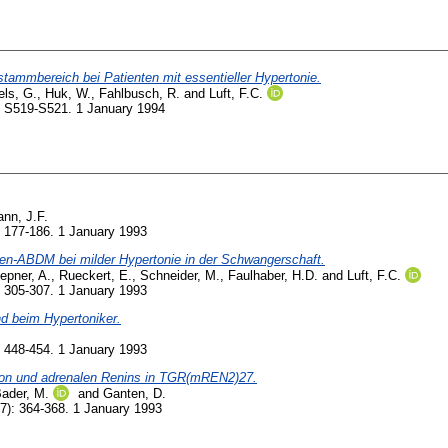
ammbereich bei Patienten mit essentieller Hypertonie.
ls, G.
,
Huk, W.
,
Fahlbusch, R.
and
Luft, F.C.
 S519-S521. 1 January 1994
nn, J.F.
 177-186. 1 January 1993
n-ABDM bei milder Hypertonie in der Schwangerschaft.
epner, A.
,
Rueckert, E.
,
Schneider, M.
,
Faulhaber, H.D.
and
Luft, F.C.
 305-307. 1 January 1993
d beim Hypertoniker.
 448-454. 1 January 1993
tion und adrenalen Renins in TGR(mREN2)27.
ader, M.
and
Ganten, D.
7): 364-368. 1 January 1993