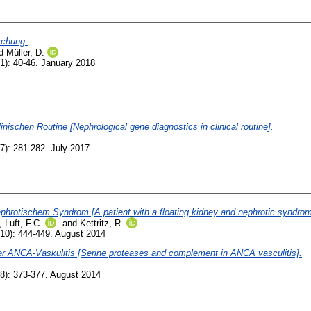
schung.
d
Müller, D.
1): 40-46. January 2018
nischen Routine [Nephrological gene diagnostics in clinical routine].
7): 281-282. July 2017
phrotischem Syndrom [A patient with a floating kidney and nephrotic syndrom
,
Luft, F.C.
and
Kettritz, R.
10): 444-449. August 2014
r ANCA-Vaskulitis [Serine proteases and complement in ANCA vasculitis].
8): 373-377. August 2014