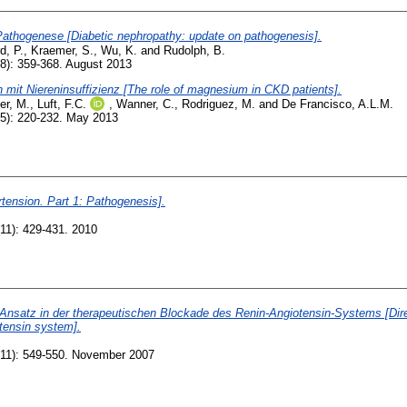
Pathogenese [Diabetic nephropathy: update on pathogenesis].
d, P.
,
Kraemer, S.
,
Wu, K.
and
Rudolph, B.
8): 359-368. August 2013
 mit Niereninsuffizienz [The role of magnesium in CKD patients].
er, M.
,
Luft, F.C.
,
Wanner, C.
,
Rodriguez, M.
and
De Francisco, A.L.M.
5): 220-232. May 2013
tension. Part 1: Pathogenesis].
11): 429-431. 2010
er Ansatz in der therapeutischen Blockade des Renin-Angiotensin-Systems [Direc
otensin system].
11): 549-550. November 2007