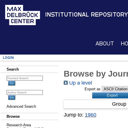
Institutional Repository
About
H
Login
Search
Browse by Journ
Up a level
Export as
Group 
Advanced Search
Jump to:
1960
Browse
Research Area