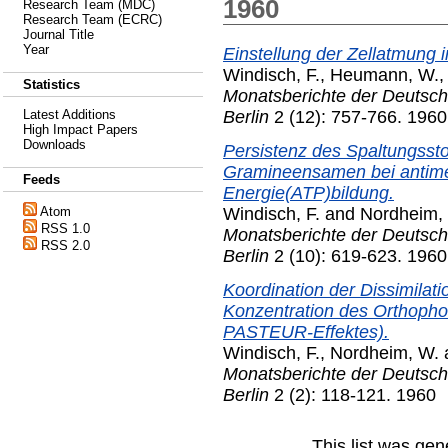
1960
Research Team (MDC)
Research Team (ECRC)
Journal Title
Year
Einstellung der Zellatmung
Windisch, F.
,
Heumann, W.
Statistics
Monatsberichte der Deutsc
Berlin
2 (12): 757-766. 1960
Latest Additions
High Impact Papers
Downloads
Persistenz des Spaltungsst
Gramineensamen bei antime
Feeds
Energie(ATP)bildung.
Windisch, F.
and
Nordheim,
Atom
RSS 1.0
Monatsberichte der Deutsc
RSS 2.0
Berlin
2 (10): 619-623. 1960
Koordination der Dissimilati
Konzentration des Orthoph
PASTEUR-Effektes).
Windisch, F.
,
Nordheim, W.
Monatsberichte der Deutsc
Berlin
2 (2): 118-121. 1960
This list was ge