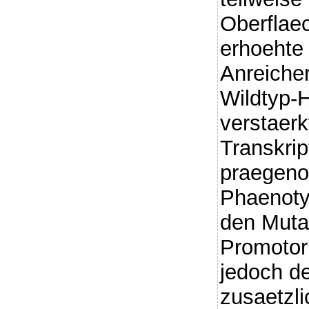
Oberflae
erhoehte 
Anreiche
Wildtyp-
verstaerk
Transkrip
praegeno
Phaenotyp
den Muta
Promotor
jedoch de
zusaetzli