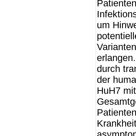
Patienten
Infektion
um Hinwe
potentiel
Variante
erlangen.
durch tra
der huma
HuH7 mit
Gesamtge
Patiente
Krankheit
asymptom