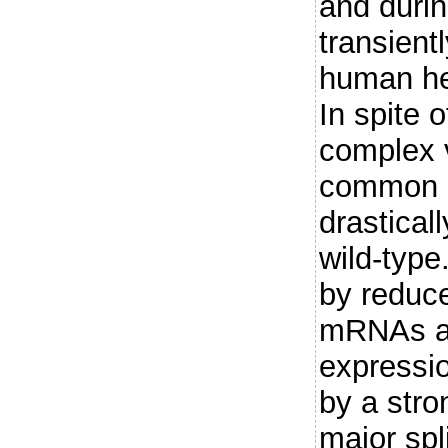
and durin
transient
human he
In spite 
complex 
common p
drastical
wild-type
by reduc
mRNAs a
expressi
by a stro
major sp