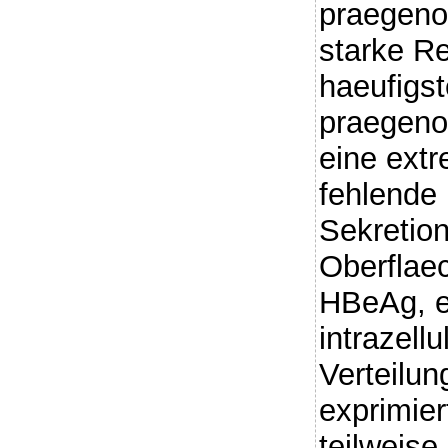
praegeno
starke R
haeufigst
praegen
eine extr
fehlende
Sekretion
Oberflae
HBeAg, e
intrazell
Verteilu
exprimier
teilweise