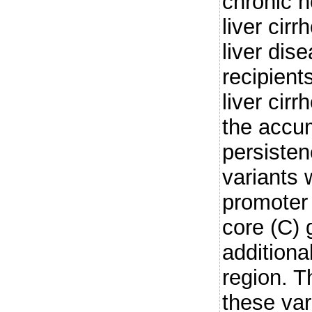
chronic h
liver cir
liver dis
recipient
liver cirr
the accu
persiste
variants 
promoter 
core (C)
additiona
region. T
these var