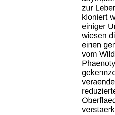
zur Leber
kloniert 
einiger U
wiesen d
einen ge
vom Wild
Phaenoty
gekennze
veraender
reduzier
Oberfla
verstaerk