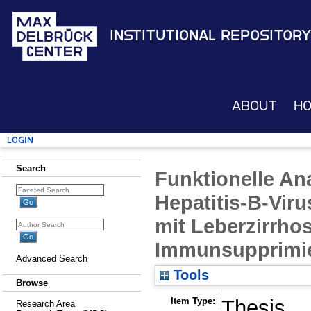
Institutional Repository
About
H
Login
Search
Funktionelle An
Hepatitis-B-Viru
mit Leberzirrhos
Immunsupprimi
Advanced Search
Tools
Browse
Item Type:
Thesis
Research Area