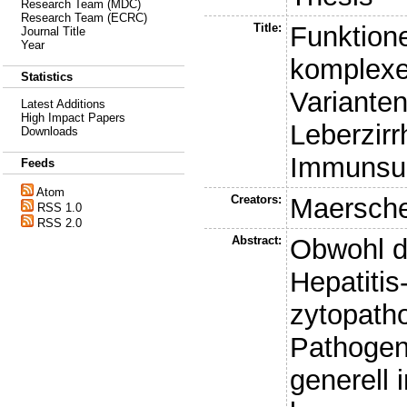
Research Team (MDC)
Research Team (ECRC)
Title:
Funktion
Journal Title
Year
komplexe
Statistics
Varianten
Latest Additions
High Impact Papers
Leberzirr
Downloads
Immunsup
Feeds
Atom
Creators:
Maersche
RSS 1.0
RSS 2.0
Abstract:
Obwohl d
Hepatitis
zytopath
Pathogen
generell 