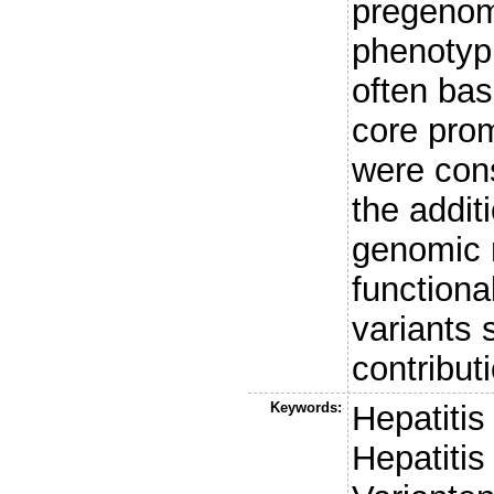
pregenom
phenotypi
often bas
core pro
were cons
the addit
genomic r
functiona
variants 
contribut
Keywords:
Hepatitis
Hepatitis