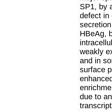
SP1, by a
defect in
secretion
HBeAg, b
intracellu
weakly e
and in s
surface p
enhanced
enrichme
due to a
transcript