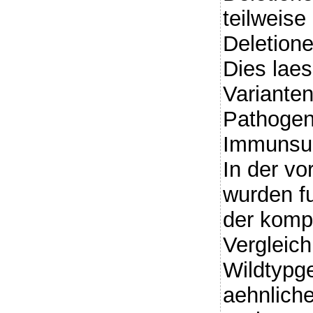
teilweise
Deletion
Dies laes
Varianten
Pathogen
Immunsup
In der vo
wurden f
der komp
Vergleich
Wildtypg
aehnlich