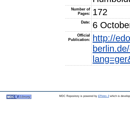
Number of
172
Pages:
Date:
6 Octobe
Official
http://ed
Publication:
berlin.de
lang=ger
MDC Repository is powered by
EPrints 3
which is develo