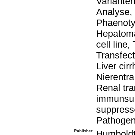
Varianten
Analyse, 
Phaenoty
Hepatoma
cell line,
Transfect
Liver cirr
Nierentr
Renal tra
immunsup
suppress
Pathogen
Publisher:
Humboldt-