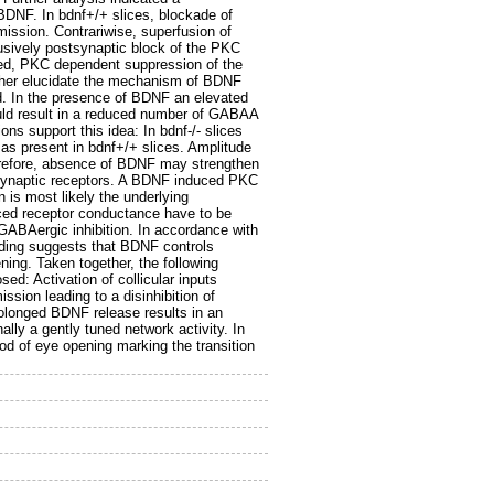
DNF. In bdnf+/+ slices, blockade of
ission. Contrariwise, superfusion of
sively postsynaptic block of the PKC
ted, PKC dependent suppression of the
ther elucidate the mechanism of BDNF
. In the presence of BDNF an elevated
ould result in a reduced number of GABAA
s support this idea: In bdnf-/- slices
as present in bdnf+/+ slices. Amplitude
herefore, absence of BDNF may strengthen
synaptic receptors. A BDNF induced PKC
 is most likely the underlying
uced receptor conductance have to be
GABAergic inhibition. In accordance with
inding suggests that BDNF controls
ing. Taken together, the following
ed: Activation of collicular inputs
ion leading to a disinhibition of
rolonged BDNF release results in an
lly a gently tuned network activity. In
iod of eye opening marking the transition