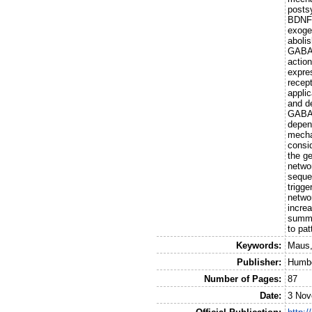
posts
BDNF 
exoge
aboli
GABAe
actio
expre
recep
appli
and d
GABAe
depend
mecha
consi
the g
netwo
sequen
trigg
netwo
incre
summar
to pat
Keywords:
Maus,
Publisher:
Humbo
Number of Pages:
87
Date:
3 Nov