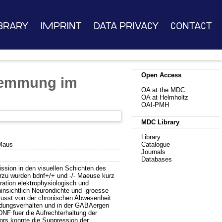
brary
Imprint
Data Privacy
Contact
Open Access
Hemmung im
OA at the MDC
OA at Helmholtz
OAI-PMH
MDC Library
Library
 Maus
Catalogue
Journals
Databases
ssion in den visuellen Schichten des
erzu wurden bdnf+/+ und -/- Maeuse kurz
ration elektrophysiologisch und
insichtlich Neurondichte und -groesse
lusst von der chronischen Abwesenheit
ladungsverhalten und in der GABAergen
NF fuer die Aufrechterhaltung der
tors konnte die Suppression der