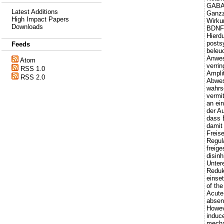
GABAe
Latest Additions
Ganzz
High Impact Papers
Wirku
Downloads
BDNF 
Hierd
posts
Feeds
beleu
Anwes
Atom
verri
RSS 1.0
Ampli
RSS 2.0
Abwes
wahrs
vermi
an ei
der A
dass 
damit 
Freis
Regula
freig
disin
Unter
Reduk
einset
of th
Acute
absen
Howeve
induc
mecha