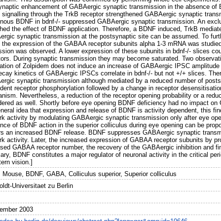
ynaptic enhancement of GABAergic synaptic transmission in the absence of B
signalling through the TrkB receptor strengthened GABAergic synaptic transm
nous BDNF in bdnf-/- suppressed GABAergic synaptic transmission. An exclu
shed the effect of BDNF application. Therefore, a BDNF induced, TrkB media
rgic synaptic transmission at the postsynaptic site can be assumed. To fur
n the expression of the GABAA receptor subunits alpha 1-3 mRNA was studied
ssion was observed. A lower expression of these subunits in bdnf-/- slices c
tors. During synaptic transmission they may become saturated. Two observation
cation of Zolpidem does not induce an increase of GABAergic IPSC amplitude 
ecay kinetics of GABAergic IPSCs correlate in bdnf-/- but not +/+ slices. T
rgic synaptic transmission although mediated by a reduced number of post
ent receptor phosphorylation followed by a change in receptor desensitisation
nism. Nevertheless, a reduction of the receptor opening probability or a red
dered as well. Shortly before eye opening BDNF deficiency had no impact on 
eneral idea that expression and release of BDNF is activity dependent, this f
rk activity by modulating GABAergic synaptic transmission only after eye open
ce of BDNF action in the superior colliculus during eye opening can be propos
ers an increased BDNF release. BDNF suppresses GABAergic synaptic transmiss
rk activity. Later, the increased expression of GABAA receptor subunits by p
ased GABAA receptor number, the recovery of the GABAergic inhibition and fina
y, BDNF constitutes a major regulator of neuronal activity in the critical per
tern vision.]
 Mouse, BDNF, GABA, Colliculus superior, Superior colliculus
ldt-Universitaet zu Berlin
ember 2003