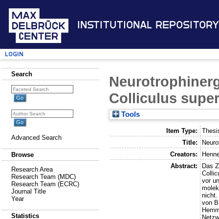
Institutional Repository
Login
Search
Neurotrophiner
Colliculus supe
Tools
Item Type:
Thesi
Advanced Search
Title:
Neuro
Creators:
Henne
Browse
Abstract:
Das Z
Research Area
Colli
Research Team (MDC)
vor u
Research Team (ECRC)
molek
Journal Title
nicht
Year
von B
Hemmu
Statistics
Netzw