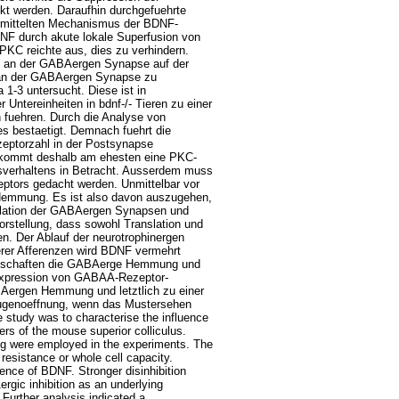
 werden. Daraufhin durchgefuehrte
ermittelten Mechanismus der BDNF-
NF durch akute lokale Superfusion von
PKC reichte aus, dies zu verhindern.
NF an der GABAergen Synapse auf der
 an der GABAergen Synapse zu
-3 untersucht. Diese ist in
Untereinheiten in bdnf-/- Tieren zu einer
 fuehren. Durch die Analyse von
s bestaetigt. Demnach fuehrt die
zeptorzahl in der Postsynapse
g kommt deshalb am ehesten eine PKC-
gsverhaltens in Betracht. Ausserdem muss
eptors gedacht werden. Unmittelbar vor
 Hemmung. Es ist also davon auszugehen,
ulation der GABAergen Synapsen und
 Vorstellung, dass sowohl Translation und
en. Der Ablauf der neurotrophinergen
laerer Afferenzen wird BDNF vermehrt
genschaften die GABAerge Hemmung und
e Expression von GABAA-Rezeptor-
BAergen Hemmung und letztlich zu einer
r Augenoeffnung, wenn das Mustersehen
he study was to characterise the influence
rs of the mouse superior colliculus.
ing were employed in the experiments. The
resistance or whole cell capacity.
sence of BDNF. Stronger disinhibition
gic inhibition as an underlying
Further analysis indicated a