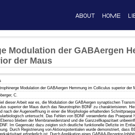
About
Home
Li
ge Modulation der GABAergen 
rior der Maus
s
trophinerge Modulation der GABAergen Hemmung im Colliculus superior der
berger, C.
iel dieser Arbeit war es, die Modulation der GABAergen synaptischen Transmi
culus superior der Maus durch das Neurotrophin BDNF zu charakterisieren. Hi
nd nach der Augenoeffnung in einer die Morphologie erhaltenden Schnittpraepa
ularbiologisch untersucht. Das Fehlen von BDNF veraenderte das Praeparat h
. Ebenso blieben der Membranwiderstand und die Ganzzellkapazitaet unbeeinf
DNF. Im Gegensatz dazu zeigten sich deutliche funktionelle Defizite im Ent
ng. Durch Registrierung von Aktionspotentialen wurde demonstriert, dass BD
erkaktivitaet erforderlich ist. Durch Applikation eines GABAA-Rezeptor-Inhibi