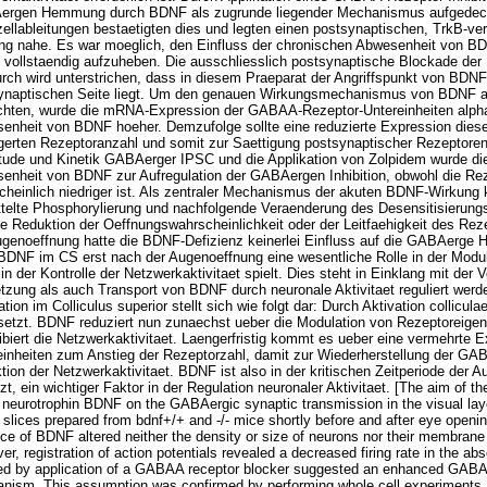
rgen Hemmung durch BDNF als zugrunde liegender Mechanismus aufgedeckt
ellableitungen bestaetigten dies und legten einen postsynaptischen, TrkB-v
ng nahe. Es war moeglich, den Einfluss der chronischen Abwesenheit von BD
vollstaendig aufzuheben. Die ausschliesslich postsynaptische Blockade der 
urch wird unterstrichen, dass in diesem Praeparat der Angriffspunkt von BD
ynaptischen Seite liegt. Um den genauen Wirkungsmechanismus von BDNF
chten, wurde die mRNA-Expression der GABAA-Rezeptor-Untereinheiten alpha 1
enheit von BDNF hoeher. Demzufolge sollte eine reduzierte Expression dieser 
ngerten Rezeptoranzahl und somit zur Saettigung postsynaptischer Rezeptoren
tude und Kinetik GABAerger IPSC und die Applikation von Zolpidem wurde die
enheit von BDNF zur Aufregulation der GABAergen Inhibition, obwohl die Re
cheinlich niedriger ist. Als zentraler Mechanismus der akuten BDNF-Wirkun
ttelte Phosphorylierung und nachfolgende Veraenderung des Desensitisierun
ne Reduktion der Oeffnungswahrscheinlichkeit oder der Leitfaehigkeit des Rez
ugenoeffnung hatte die BDNF-Defizienz keinerlei Einfluss auf die GABAerge
BDNF im CS erst nach der Augenoeffnung eine wesentliche Rolle in der Mod
in der Kontrolle der Netzwerkaktivitaet spielt. Dies steht in Einklang mit der
etzung als auch Transport von BDNF durch neuronale Aktivitaet reguliert werd
tion im Colliculus superior stellt sich wie folgt dar: Durch Aktivation collicu
esetzt. BDNF reduziert nun zunaechst ueber die Modulation von Rezeptorei
hibiert die Netzwerkaktivitaet. Laengerfristig kommt es ueber eine vermehrt
einheiten zum Anstieg der Rezeptorzahl, damit zur Wiederherstellung der GA
tion der Netzwerkaktivitaet. BDNF ist also in der kritischen Zeitperiode de
zt, ein wichtiger Faktor in der Regulation neuronaler Aktivitaet. [The aim of t
e neurotrophin BDNF on the GABAergic synaptic transmission in the visual laye
 slices prepared from bdnf+/+ and -/- mice shortly before and after eye open
ce of BDNF altered neither the density or size of neurons nor their membrane 
r, registration of action potentials revealed a decreased firing rate in the ab
ed by application of a GABAA receptor blocker suggested an enhanced GABAer
nism. This assumption was confirmed by performing whole cell experiments. 