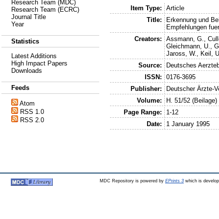
Research Team (MDC)
Item Type:
Article
Research Team (ECRC)
Journal Title
Title:
Erkennung und Beh
Year
Empfehlungen fuer
Creators:
Assmann, G.
,
Cull
Statistics
Gleichmann, U.
,
G
Jaross, W.
,
Keil, U
Latest Additions
High Impact Papers
Source:
Deutsches Aerzteb
Downloads
ISSN:
0176-3695
Feeds
Publisher:
Deutscher Ärzte-V
Volume:
H. 51/52 (Beilage)
Atom
RSS 1.0
Page Range:
1-12
RSS 2.0
Date:
1 January 1995
MDC Repository is powered by
EPrints 3
which is develo