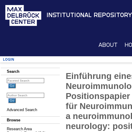
Institutional Repository
About
H
Login
Search
Einführung ein
Neuroimmunologi
Positionspapie
für Neuroimmuno
Advanced Search
a neuroimmunolo
Browse
neurology: posit
Research Area