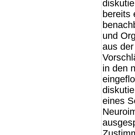
diskutie
bereits
benachb
und Org
aus der
Vorschl
in den 
eingeflo
diskuti
eines 
Neuroi
ausgesp
Zustimm