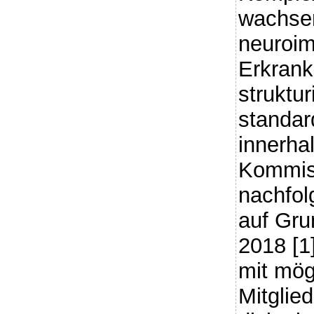
wachse
neuroi
Erkrank
struktur
standar
innerha
Kommiss
nachfol
auf Gr
2018 [1
mit mög
Mitglie