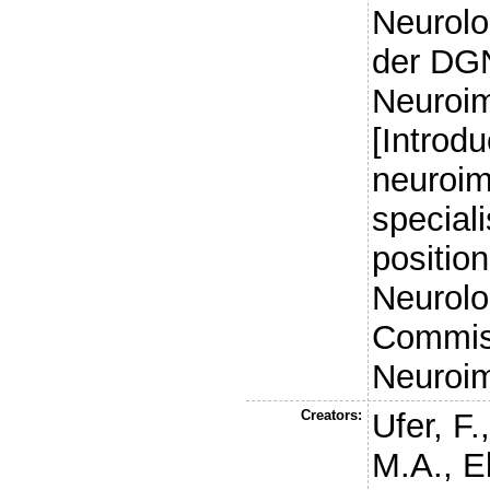
Neurolo
der DG
Neuroi
[Introdu
neuroi
speciali
positio
Neurolo
Commis
Neuroi
Creators:
Ufer, F.
M.A.
,
E