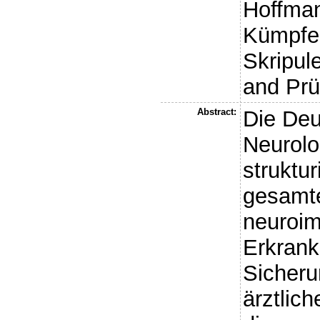
Hoffman
Kümpfel
Skripule
and
Prü
Abstract:
Die Deu
Neurolo
struktur
gesamt
neuroi
Erkrank
Sicheru
ärztlic