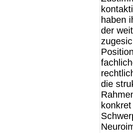
kontakt
haben i
der wei
zugesic
Positio
fachlic
rechtli
die stru
Rahmen
konkret
Schwerp
Neuroi