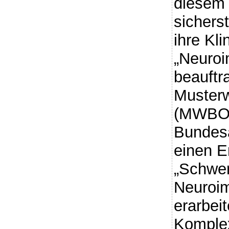
diesem
sicherst
ihre Kl
„Neuroi
beauftr
Musterw
(MWBO)
Bundes
einen E
„Schwe
Neuroi
erarbei
Komplex