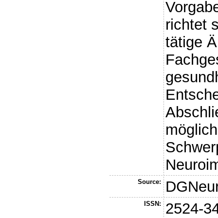
Vorgab
richtet 
tätige 
Fachges
gesundh
Entsche
Abschli
möglich
Schwer
Neuroim
Source:
DGNeur
ISSN:
2524-3