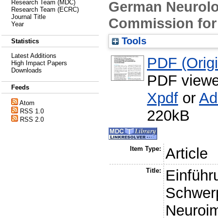
German Neurolog
Research Team (MDC)
Research Team (ECRC)
Journal Title
Commission for
Year
Tools
Statistics
Latest Additions
PDF (Origin
High Impact Papers
Downloads
PDF viewe
Feeds
Xpdf
or
Ad
Atom
220kB
RSS 1.0
RSS 2.0
Item Type:
Article
Title:
Einführ
Schwer
Neuroim